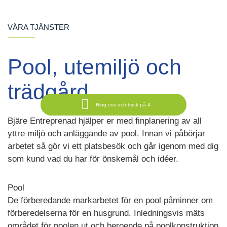
VÅRA TJÄNSTER
Pool, utemiljö och
trädgård
Ring oss och tryck på 4
Bjäre Entreprenad hjälper er med finplanering av all
yttre miljö och anläggande av pool. Innan vi påbörjar
arbetet så gör vi ett platsbesök och går igenom med dig
som kund vad du har för önskemål och idéer.
Pool
De förberedande markarbetet för en pool påminner om
förberedelserna för en husgrund. Inledningsvis mäts
området för poolen ut och beroende på poolkonstruktion