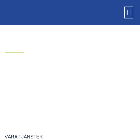
BJÄRE ENTREPRENAD
RIVNING
VÅRA TJÄNSTER