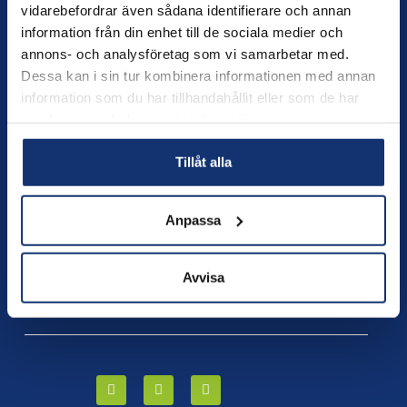
vidarebefordrar även sådana identifierare och annan
information från din enhet till de sociala medier och
annons- och analysföretag som vi samarbetar med.
0431-826 10
Dessa kan i sin tur kombinera informationen med annan
information som du har tillhandahållit eller som de har
info@bjareentreprenad.se
samlat in när du har använt deras tjänster.
Bjäre Entreprenad AB Fraktgatan 6, 262 73
Tillåt alla
Ängelholm
Ring oss och tryck på 4
Visselblåsare
Anpassa
GDPR och Cookies
Avvisa