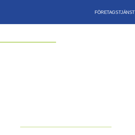
FÖRETAGSTJÄNST
VÅRA PROJEKT
NYTT KLUBBHUS 