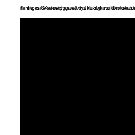
Torekovs GK ska bygga ett nytt klubb hus. Först ska den gamla byggnaden rivas och därefter ska vi grundlägga för den nya byggnaden. Här ser ni vår 220 i full gång med rivningsarbetet