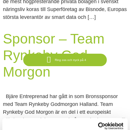
de mest högpresterande privata bolagen i svenskt
näringsliv koras till Superföretag av Bisnode, Europas
största leverantör av smart data och […]
Sponsor – Team
Rynkeby God
Ring oss och tryck på 4
Morgon
Bjäre Entreprenad har gått in som Bronssponsor
med Team Rynkeby Godmorgon Halland. Team
Rynkeby God Morgon är en del i ett europeiskt
välgörenhetsprojekt som varje år samlar in pengar till
barn med cancer och deras familjer. Deltagarna är