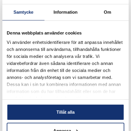
organiserade i olika lag som gemensamt cyklar ner till
Samtycke
Information
Om
Paris. 2 100 cyklister från sju länder […]
Ni vet väl att vi
Denna webbplats använder cookies
Vi använder enhetsidentifierare för att anpassa innehållet
även finns på
och annonserna till användarna, tillhandahålla funktioner
för sociala medier och analysera vår trafik. Vi
vidarebefordrar även sådana identifierare och annan
Facebook?
information från din enhet till de sociala medier och
annons- och analysföretag som vi samarbetar med.
Dessa kan i sin tur kombinera informationen med annan
Ni hittar oss på
information som du har tillhandahållit eller som de har
https://www.facebook.com/bjareentreprenad/ Gå
samlat in när du har använt deras tjänster.
gärna in och följ oss där!
Tillåt alla
Trevlig sommar!
Anpassa