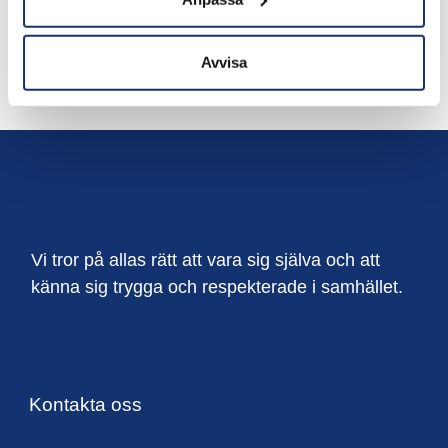
Vi på Bjäre Entreprenad önskar er alla en trevlig
Avvisa
sommar!
Vi tror på allas rätt att vara sig själva och att
känna sig trygga och respekterade i samhället.
Kontakta oss