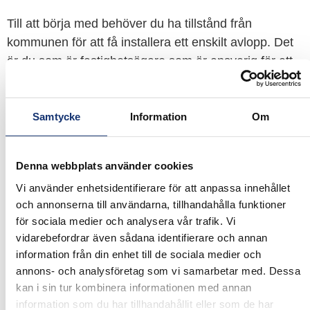
Till att börja med behöver du ha tillstånd från
kommunen för att få installera ett enskilt avlopp. Det
är du som är fastighetsägare som är ansvarig för att
tillstånd finns och att installationen sker enligt de
riktlinjer som gäller, även om du anlitar ett företag för
installationen. Därför är det viktigt att du anlitar ett
Samtycke
Information
Om
professionellt markföretag som vet hur ett enskilt
avlopp ska installeras.
Denna webbplats använder cookies
Vi använder enhetsidentifierare för att anpassa innehållet
och annonserna till användarna, tillhandahålla funktioner
GÖR EN FÖRFRÅGAN
för sociala medier och analysera vår trafik. Vi
vidarebefordrar även sådana identifierare och annan
information från din enhet till de sociala medier och
ATT TÄNKA PÅ
annons- och analysföretag som vi samarbetar med. Dessa
Vilken typ av avlopp
kan i sin tur kombinera informationen med annan
information som du har tillhandahållit eller som de har