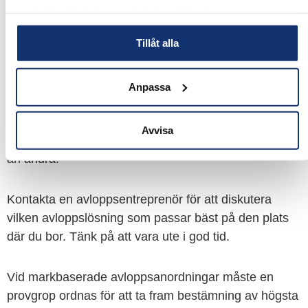
ska du välja?
samlat in när du har använt deras tjänster.
Tillåt alla
Kommunen du bor i har beslutat om vissa krav som
ditt enskilda avlopp måste uppfylla.
Ta reda på vilken typ av mark du har där du planerar
Anpassa
att lägga ditt avlopp. Finns det vattentäkter, sjöar eller
vattendrag inom 200 meter? Det finns
Avvisa
avloppslösningar som passar vissa marktyper bättre
än andra.
Kontakta en avloppsentreprenör för att diskutera
vilken avloppslösning som passar bäst på den plats
där du bor. Tänk på att vara ute i god tid.
Vid markbaserade avloppsanordningar måste en
provgrop ordnas för att ta fram bestämning av högsta